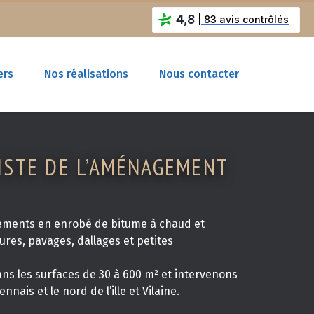
4,8
| 83 avis contrôlés
ers
Nos réalisations
Nous contacter
ISTE DE L’AMÉNAGEMENT
ements en enrobé de bitume à chaud et
res, pavages, dallages et petites
s les surfaces de 30 à 600 m² et intervenons
nais et le nord de l’ille et Vilaine.