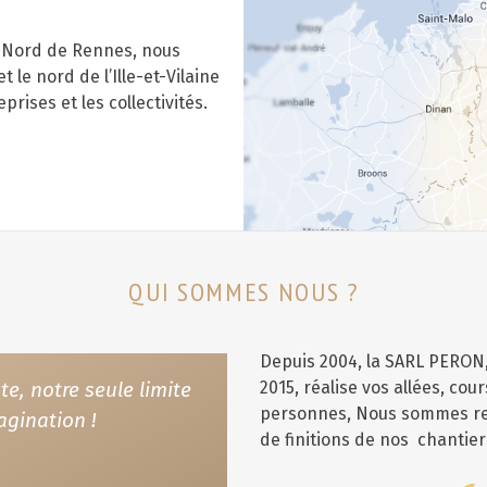
u Nord de Rennes, nous
 le nord de l’Ille-et-Vilaine
prises et les collectivités.
QUI SOMMES NOUS ?
Depuis 2004, la SARL PERO
te, notre seule limite
2015, réalise vos allées, cou
personnes, Nous sommes rec
agination !
de finitions de nos chantier